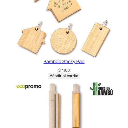
c
a
n
t
i
d
a
d
Bamboo Sticky Pad
$
4.100
Añadir al carrito