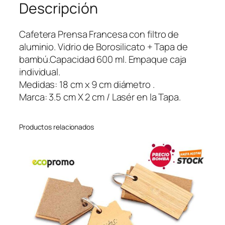
Descripción
n
V
i
Cafetera Prensa Francesa con filtro de
d
aluminio. Vidrio de Borosilicato + Tapa de
r
bambú.Capacidad 600 ml. Empaque caja
i
individual.
o
Medidas: 18 cm x 9 cm diámetro .
y
Marca: 3.5 cm X 2 cm / Lasér en la Tapa.
B
a
Productos relacionados
m
b
ú
6
0
0
m
l