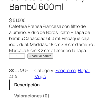
Bambú 600ml
$
51.500
Cafetera Prensa Francesa con filtro de
aluminio. Vidrio de Borosilicato + Tapa de
bambú.Capacidad 600 ml. Empaque caja
individual. Medidas: 18 cm x 9 cm diámetro .
Marca: 3.5 cm X 2 cm / Lasér en la Tapa.
C
Añadir al carrito
a
f
SKU:
MU-
Category:
Ecopromo
, 
Hogar
, 
e
404
Mugs
t
Descripción
e
r
Valoraciones (0)
a
e