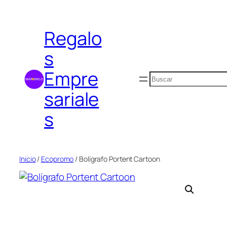
Saltar
al
Regalo
contenido
s
Empre
Buscar
sariale
s
Inicio
/
Ecopromo
/ Bolígrafo Portent Cartoon