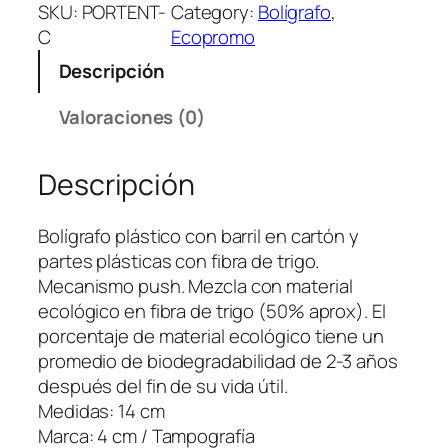
l
SKU:
PORTENT-
Category:
Bolígrafo
, 
í
C
Ecopromo
g
Descripción
r
a
Valoraciones (0)
f
o
Descripción
P
o
r
Bolígrafo plástico con barril en cartón y
t
partes plásticas con fibra de trigo.
e
Mecanismo push. Mezcla con material
n
ecológico en fibra de trigo (50% aprox). El
t
porcentaje de material ecológico tiene un
C
promedio de biodegradabilidad de 2-3 años
a
después del fin de su vida útil.
r
Medidas: 14 cm
t
Marca: 4 cm / Tampografía