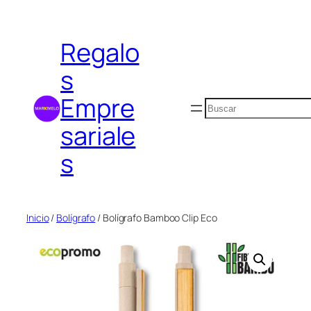
Saltar
al
Regalo
contenido
s
Empre
Buscar
sariale
s
Inicio
/
Bolígrafo
/ Bolígrafo Bamboo Clip Eco