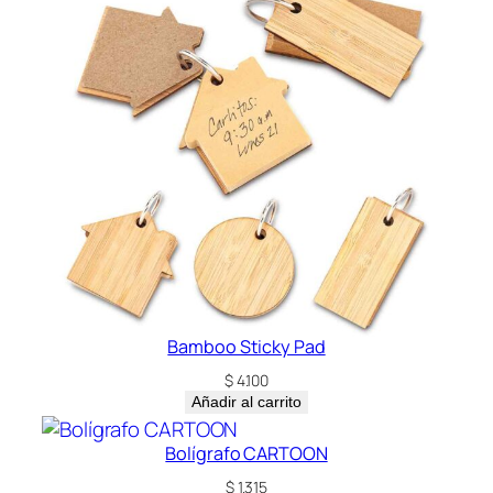
t
i
d
a
d
Bamboo Sticky Pad
$
4.100
Añadir al carrito
Bolígrafo CARTOON
$
1.315