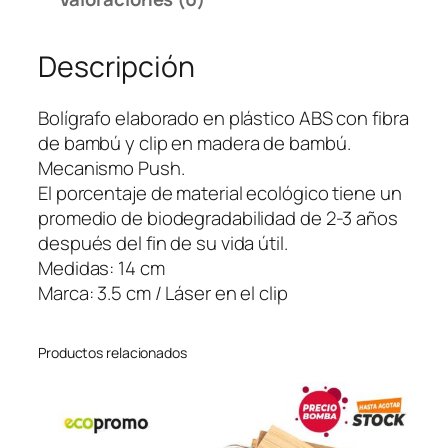
f
o
Descripción
B
a
m
Bolígrafo elaborado en plástico ABS con fibra
b
de bambú y clip en madera de bambú.
o
Mecanismo Push.
o
El porcentaje de material ecológico tiene un
C
promedio de biodegradabilidad de 2-3 años
l
después del fin de su vida útil.
i
Medidas: 14 cm
p
Marca: 3.5 cm / Láser en el clip
E
c
Productos relacionados
o
c
a
n