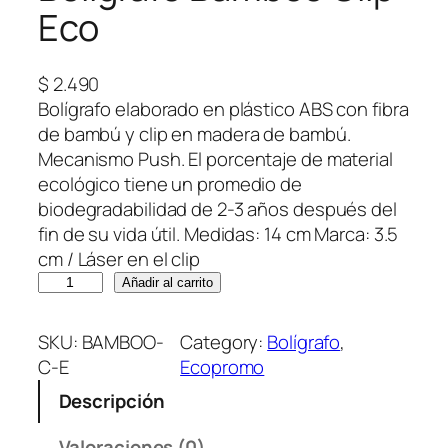
Eco
$
2.490
Bolígrafo elaborado en plástico ABS con fibra
de bambú y clip en madera de bambú.
Mecanismo Push. El porcentaje de material
ecológico tiene un promedio de
biodegradabilidad de 2-3 años después del
fin de su vida útil. Medidas: 14 cm Marca: 3.5
cm / Láser en el clip
B
Añadir al carrito
o
l
SKU:
BAMBOO-
Category:
Bolígrafo
, 
í
C-E
Ecopromo
g
Descripción
r
a
Valoraciones (0)