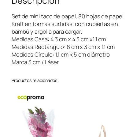
Descripción
k
y
Set de mini taco de papel, 80 hojas de papel
P
Kraft en formas surtidas, con cubiertas en
a
bambú y argolla para cargar.
d
Medidas Casa: 4.3 cm x 4.3 cm x1.1 cm
c
Medidas Rectángulo: 6 cm x 3 cm x 1.1 cm
a
Medidas Círculo: 1.1 cm x 5 cm diámetro
n
Marca:3 cm / Láser
t
i
Productos relacionados
d
a
d