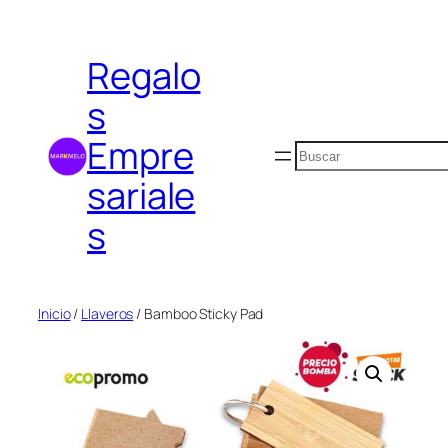
Saltar
al
Regalo
contenido
s
Empre
Buscar
sariale
s
Inicio
/
Llaveros
/ Bamboo Sticky Pad