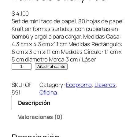
$
4.100
Set de mini taco de papel, 80 hojas de papel
Kraft en formas surtidas, con cubiertas en
bambú y argolla para cargar. Medidas Casa:
4.3 cm x 4.3 cm x1.1 cm Medidas Rectángulo:
6 cm x 3 cm x 1.1 cm Medidas Círculo: 1.1 cm x
5 cm diámetro Marca:3 cm / Láser
B
Añadir al carrito
a
m
SKU:
OF-
Category:
Ecopromo
, 
Llaveros
, 
b
591
Oficina
o
Descripción
o
S
Valoraciones (0)
t
i
c