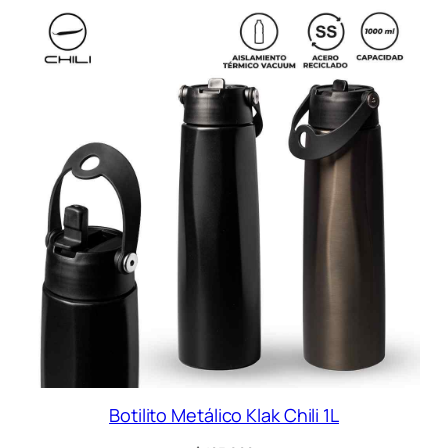
Botilito Metálico Klak Chili 1L