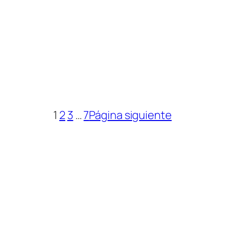
1
2
3
…
7
Página siguiente