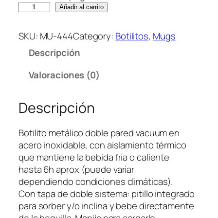
B
Añadir al carrito
O
T
SKU:
MU-444
Category:
Botilitos
, 
Mugs
I
Descripción
L
I
Valoraciones (0)
T
O
Descripción
M
E
T
Botilito metálico doble pared vacuum en
A
acero inoxidable, con aislamiento térmico
L
que mantiene la bebida fría o caliente
I
hasta 6h aprox (puede variar
C
dependiendo condiciones climáticas).
O
Con tapa de doble sistema: pitillo integrado
G
para sorber y/o inclina y bebe directamente
U