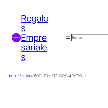
Saltar
al
Regalo
contenido
s
Empre
Buscar
sariale
s
Inicio
/
Botilitos
/ BOTILITO METALICO GULPY 790 ml