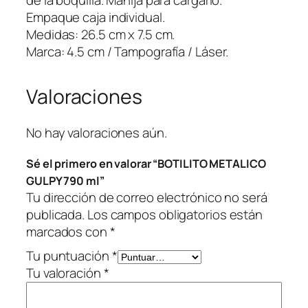
de la boquilla. Manija para cargarlo.
L
Empaque caja individual.
P
Medidas: 26.5 cm x 7.5 cm.
Y
Marca: 4.5 cm / Tampografía / Láser.
7
9
Valoraciones
0
m
l
No hay valoraciones aún.
c
Sé el primero en valorar “BOTILITO METALICO
a
GULPY 790 ml”
n
Tu dirección de correo electrónico no será
t
publicada.
Los campos obligatorios están
i
marcados con
*
d
a
Tu puntuación
*
d
Tu valoración
*