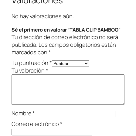
Valoraciones
a
n
t
No hay valoraciones aún.
i
Sé el primero en valorar “TABLA CLIP BAMBOO”
d
Tu dirección de correo electrónico no será
a
publicada.
Los campos obligatorios están
d
marcados con
*
Tu puntuación
*
Tu valoración
*
Nombre
*
Correo electrónico
*