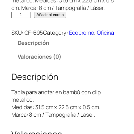
metálico. Medidas: 31.5 cm x 22.5 cm x 0.5
cm. Marca: 8 cm / Tampografía / Láser.
T
Añadir al carrito
A
B
SKU:
OF-695
Category:
Ecopromo
, 
Oficina
L
Descripción
A
C
Valoraciones (0)
L
I
Descripción
P
B
A
Tabla para anotar en bambú con clip
M
metálico.
B
Medidas: 31.5 cm x 22.5 cm x 0.5 cm.
O
Marca: 8 cm / Tampografía / Láser.
O
c