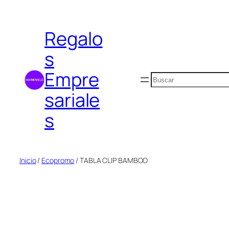
Saltar
al
Regalo
contenido
s
Empre
Buscar
sariale
s
Inicio
/
Ecopromo
/ TABLA CLIP BAMBOO