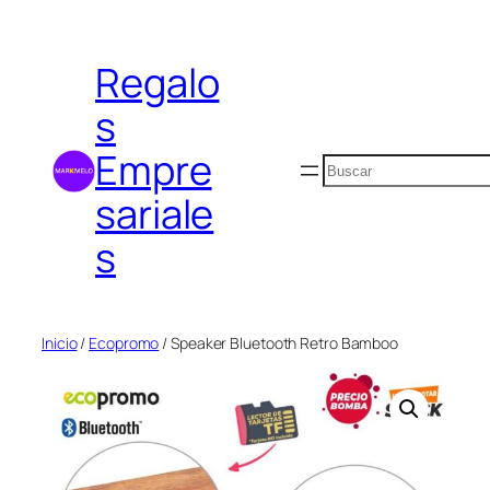
Saltar
al
Regalo
contenido
s
Empre
Buscar
sariale
s
Inicio
/
Ecopromo
/ Speaker Bluetooth Retro Bamboo