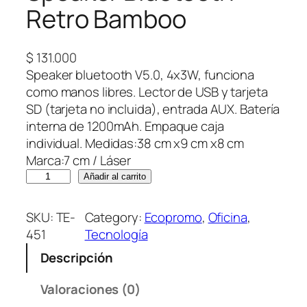
Retro Bamboo
$
131.000
Speaker bluetooth V5.0, 4x3W, funciona
como manos libres. Lector de USB y tarjeta
SD (tarjeta no incluida), entrada AUX. Batería
interna de 1200mAh. Empaque caja
individual. Medidas:38 cm x9 cm x8 cm
Marca:7 cm / Láser
S
Añadir al carrito
p
e
SKU:
TE-
Category:
Ecopromo
, 
Oficina
, 
a
451
Tecnología
k
Descripción
e
r
Valoraciones (0)
B