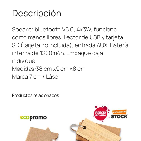
l
Descripción
u
e
t
Speaker bluetooth V5.0, 4x3W, funciona
o
como manos libres. Lector de USB y tarjeta
o
SD (tarjeta no incluida), entrada AUX. Batería
t
interna de 1200mAh. Empaque caja
h
individual.
R
Medidas:38 cm x9 cm x8 cm
e
Marca:7 cm / Láser
t
r
Productos relacionados
o
B
a
m
b
o