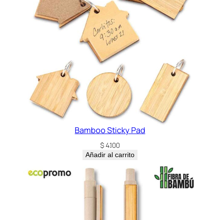
o
c
a
n
t
i
d
a
d
Bamboo Sticky Pad
$
4.100
Añadir al carrito