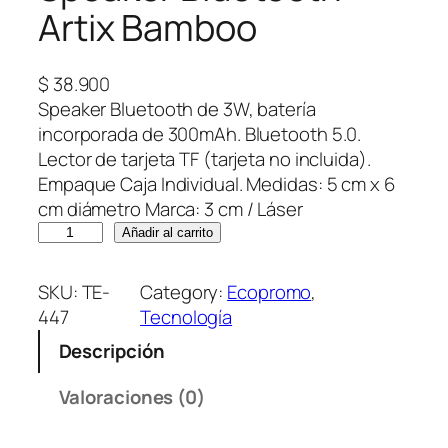
Artix Bamboo
$
38.900
Speaker Bluetooth de 3W, batería
incorporada de 300mAh. Bluetooth 5.0.
Lector de tarjeta TF (tarjeta no incluida).
Empaque Caja Individual. Medidas: 5 cm x 6
cm diámetro Marca: 3 cm / Láser
S
Añadir al carrito
p
e
SKU:
TE-
Category:
Ecopromo
, 
a
447
Tecnología
k
Descripción
e
r
Valoraciones (0)
B
l