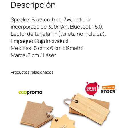
Descripción
u
e
t
Speaker Bluetooth de 3W, batería
o
incorporada de 300mAh. Bluetooth 5.0.
o
Lector de tarjeta TF (tarjeta no incluida).
t
Empaque Caja Individual.
h
Medidas: 5 cm x 6 cm diámetro
A
Marca: 3 cm / Láser
r
t
Productos relacionados
i
x
B
a
m
b
o
o