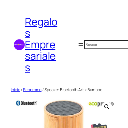
Saltar
al
Regalo
contenido
s
Empre
Buscar
sariale
s
Inicio
/
Ecopromo
/ Speaker Bluetooth Artix Bamboo