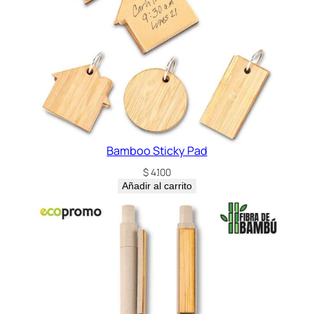
c
a
n
t
i
d
a
d
Bamboo Sticky Pad
$
4.100
Añadir al carrito