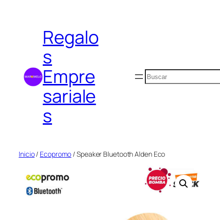
Saltar
al
Regalo
contenido
s
Empre
Buscar
sariale
s
Inicio
/
Ecopromo
/ Speaker Bluetooth Alden Eco