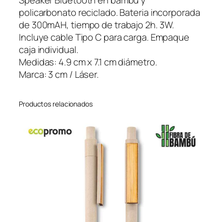
Speaker Bluetooth en bambú y
o
policarbonato reciclado. Bateria incorporada
o
de 300mAH, tiempo de trabajo 2h. 3W.
t
Incluye cable Tipo C para carga. Empaque
h
caja individual.
A
Medidas: 4.9 cm x 7.1 cm diámetro.
l
Marca: 3 cm / Láser.
d
e
Productos relacionados
n
E
c
o
c
a
n
t
i
d