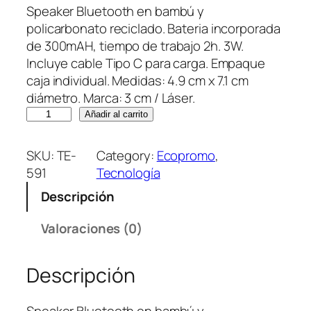
Speaker Bluetooth en bambú y
policarbonato reciclado. Bateria incorporada
de 300mAH, tiempo de trabajo 2h. 3W.
Incluye cable Tipo C para carga. Empaque
caja individual. Medidas: 4.9 cm x 7.1 cm
diámetro. Marca: 3 cm / Láser.
S
Añadir al carrito
p
e
SKU:
TE-
Category:
Ecopromo
, 
a
591
Tecnología
k
Descripción
e
r
Valoraciones (0)
B
l
Descripción
u
e
t