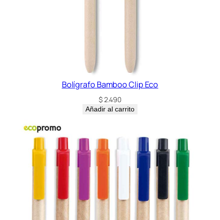
a
d
Bolígrafo Bamboo Clip Eco
$
2.490
Añadir al carrito