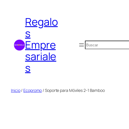
Saltar
al
Regalo
contenido
s
Empre
Buscar
sariale
s
Inicio
/
Ecopromo
/ Soporte para Móviles 2-1 Bamboo