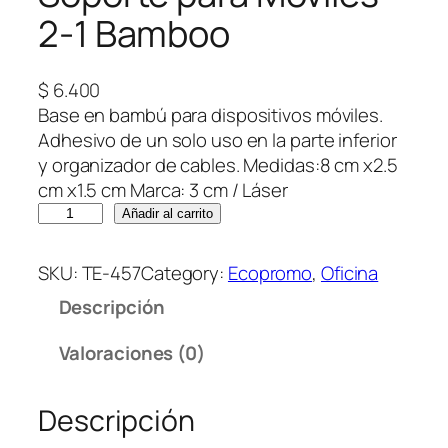
2-1 Bamboo
$
6.400
Base en bambú para dispositivos móviles.
Adhesivo de un solo uso en la parte inferior
y organizador de cables. Medidas:8 cm x2.5
cm x1.5 cm Marca: 3 cm / Láser
S
Añadir al carrito
o
p
SKU:
TE-457
Category:
Ecopromo
, 
Oficina
o
Descripción
r
t
Valoraciones (0)
e
p
Descripción
a
r