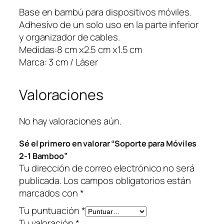
a
Base en bambú para dispositivos móviles.
M
Adhesivo de un solo uso en la parte inferior
ó
y organizador de cables.
v
Medidas:8 cm x2.5 cm x1.5 cm
i
Marca: 3 cm / Láser
l
e
Valoraciones
s
2
-
No hay valoraciones aún.
1
Sé el primero en valorar “Soporte para Móviles
B
2-1 Bamboo”
a
Tu dirección de correo electrónico no será
m
publicada.
Los campos obligatorios están
b
marcados con
*
o
o
Tu puntuación
*
c
Tu valoración
*