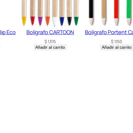
m
b
o
o
lip Eco
Bolígrafo CARTOON
Bolígrafo Portent C
c
$
1.315
$
1.150
a
Añadir al carrito
Añadir al carrito
n
t
i
d
a
d