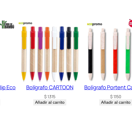
lip Eco
Bolígrafo CARTOON
Bolígrafo Portent C
$
1.315
$
1.150
Añadir al carrito
Añadir al carrito