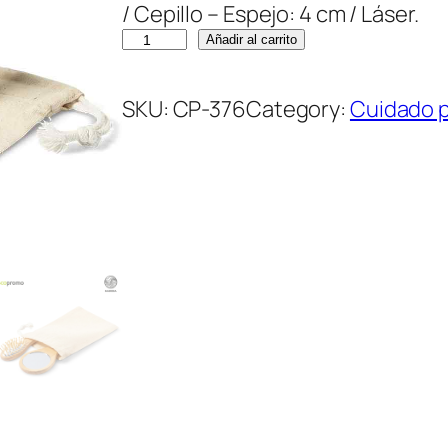
/ Cepillo – Espejo: 4 cm / Láser.
S
Añadir al carrito
e
t
SKU:
CP-376
Category:
Cuidado 
V
e
r
a
c
a
n
t
i
d
a