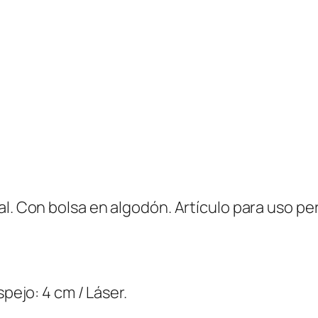
d
al. Con bolsa en algodón. Artículo para uso pe
spejo: 4 cm / Láser.