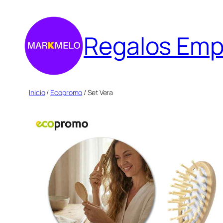
Saltar
al
Regalos Emp
contenido
Inicio
/
Ecopromo
/ Set Vera