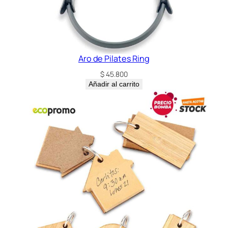
a
d
Aro de Pilates Ring
$
45.800
Añadir al carrito