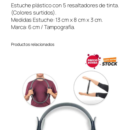
a
Estuche plástico con 5 resaltadores de tinta.
d
(Colores surtidos).
o
Medidas Estuche: 13 cm x 8 cm x 3 cm.
r
Marca: 6 cm / Tampografía.
e
s
Productos relacionados
T
r
u
m
i
x
c
a
n
t
i
d