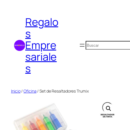
Saltar
al
Regalo
contenido
s
Empre
Buscar
sariale
s
Inicio
/
Oficina
/ Set de Resaltadores Trumix