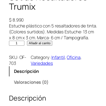
Trumix
$
8.990
Estuche plástico con 5 resaltadores de tinta.
(Colores surtidos). Medidas Estuche: 13 cm
x 8 cm x 3 cm. Marca: 6 cm / Tampografía.
S
Añadir al carrito
e
t
SKU:
OF-
Category:
Infantil
, 
Oficina
, 
d
703
Variedades
e
Descripción
R
e
Valoraciones (0)
s
a
Descripción
l
t