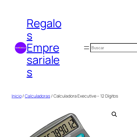
Saltar
al
Regalo
contenido
s
Empre
Buscar
sariale
s
Inicio
/
Calculadoras
/ Calculadora Executive – 12 Dígitos