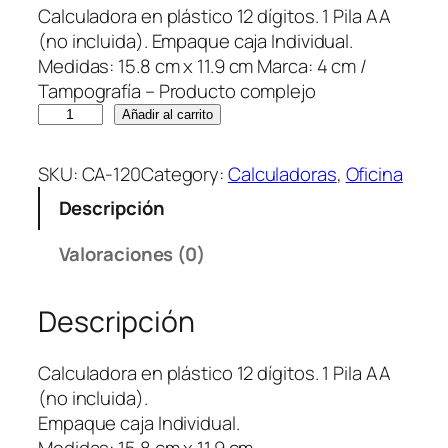
Calculadora en plástico 12 dígitos. 1 Pila AA
(no incluida). Empaque caja Individual.
Medidas: 15.8 cm x 11.9 cm Marca: 4 cm /
Tampografía – Producto complejo
C
Añadir al carrito
a
l
SKU:
CA-120
Category:
Calculadoras
, 
Oficina
c
Descripción
u
l
Valoraciones (0)
a
d
Descripción
o
r
a
Calculadora en plástico 12 dígitos. 1 Pila AA
E
(no incluida).
x
Empaque caja Individual.
e