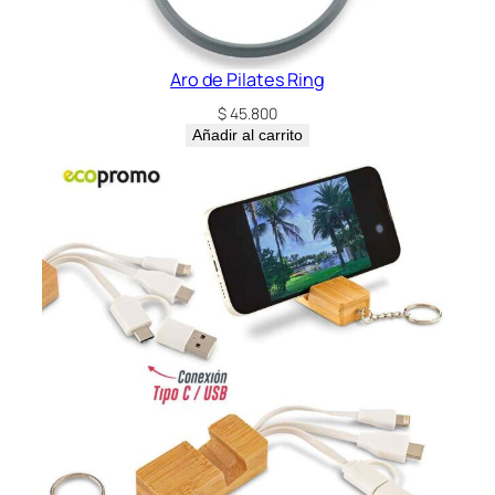
n
t
i
Aro de Pilates Ring
d
$
45.800
a
Añadir al carrito
d