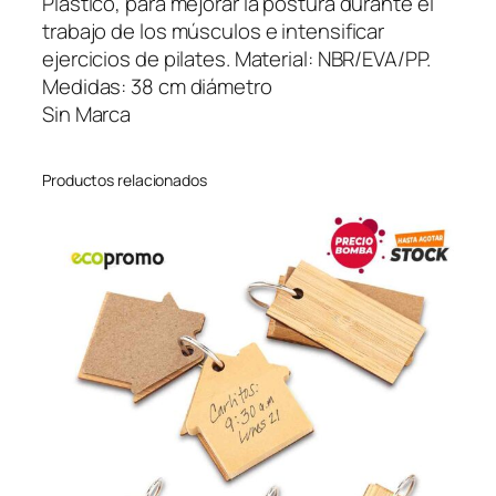
Plástico, para mejorar la postura durante el
R
trabajo de los músculos e intensificar
i
ejercicios de pilates. Material: NBR/EVA/PP.
n
Medidas: 38 cm diámetro
g
Sin Marca
c
a
Productos relacionados
n
t
i
d
a
d