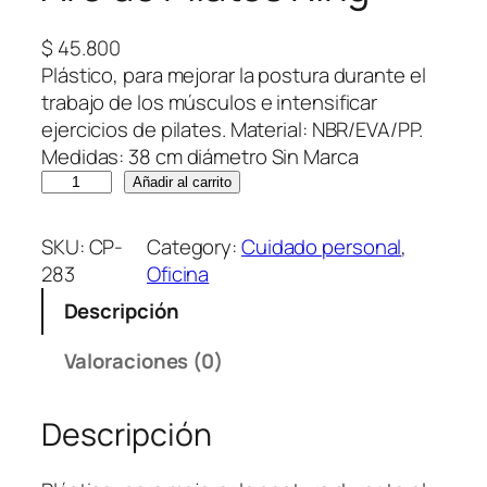
$
45.800
Plástico, para mejorar la postura durante el
trabajo de los músculos e intensificar
ejercicios de pilates. Material: NBR/EVA/PP.
Medidas: 38 cm diámetro Sin Marca
A
Añadir al carrito
r
o
SKU:
CP-
Category:
Cuidado personal
, 
d
283
Oficina
e
Descripción
P
i
Valoraciones (0)
l
a
Descripción
t
e
s