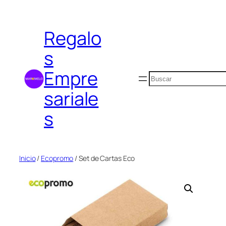
Saltar
al
Regalo
contenido
s
Empre
Buscar
sariale
s
Inicio
/
Ecopromo
/ Set de Cartas Eco