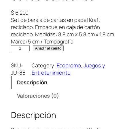
$
6.290
Set de baraja de cartas en papel Kraft
reciclado. Empaque en caja de cartón
reciclado. Medidas: 8.8 cm x 5.8 cm x 1.8 cm
Marca: 5 cm / Tampografía
S
Añadir al carrito
e
t
SKU:
Category:
Ecopromo
, 
Juegos y
d
JU-88
Entretenimiento
e
Descripción
C
a
Valoraciones (0)
r
t
Descripción
a
s
E