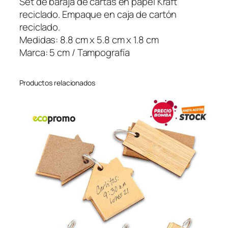
Set de baraja de cartas en papel Kraft
c
reciclado. Empaque en caja de cartón
o
reciclado.
c
Medidas: 8.8 cm x 5.8 cm x 1.8 cm
a
Marca: 5 cm / Tampografía
n
t
Productos relacionados
i
d
a
d