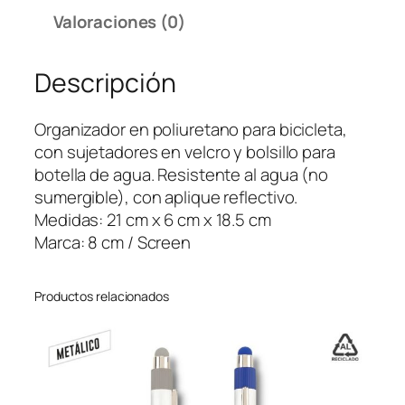
i
Valoraciones (0)
z
a
Descripción
d
o
r
Organizador en poliuretano para bicicleta,
p
con sujetadores en velcro y bolsillo para
a
botella de agua. Resistente al agua (no
r
sumergible), con aplique reflectivo.
a
Medidas: 21 cm x 6 cm x 18.5 cm
B
Marca: 8 cm / Screen
i
c
Productos relacionados
i
c
l
e
t