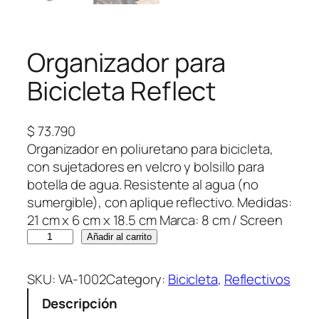
Organizador para
Bicicleta Reflect
$
73.790
Organizador en poliuretano para bicicleta,
con sujetadores en velcro y bolsillo para
botella de agua. Resistente al agua (no
sumergible), con aplique reflectivo. Medidas:
21 cm x 6 cm x 18.5 cm Marca: 8 cm / Screen
O
Añadir al carrito
r
g
SKU:
VA-1002
Category:
Bicicleta
, 
Reflectivos
a
Descripción
n