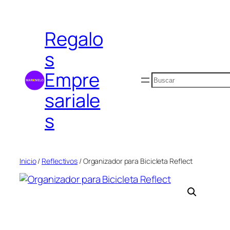
Saltar
al
Regalo
contenido
s
Empre
Buscar
sariale
s
Inicio
/
Reflectivos
/ Organizador para Bicicleta Reflect