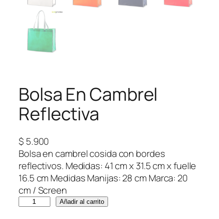
Bolsa En Cambrel
Reflectiva
$
5.900
Bolsa en cambrel cosida con bordes
reflectivos. Medidas: 41 cm x 31.5 cm x fuelle
16.5 cm Medidas Manijas: 28 cm Marca: 20
cm / Screen
B
Añadir al carrito
o