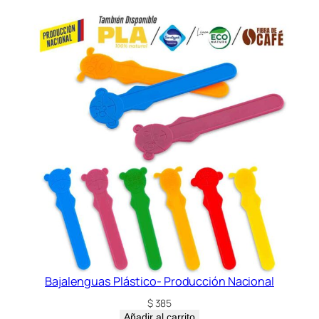
t
i
v
a
c
a
n
t
i
d
a
d
Bajalenguas Plástico- Producción Nacional
$
385
Añadir al carrito