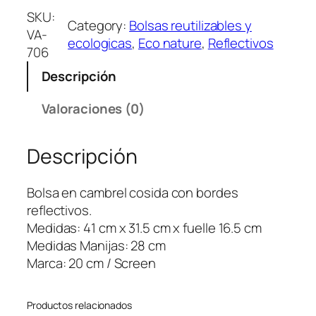
l
SKU:
Category:
Bolsas reutilizables y
s
VA-
ecologicas
, 
Eco nature
, 
Reflectivos
a
706
E
Descripción
n
C
Valoraciones (0)
a
m
Descripción
b
r
e
Bolsa en cambrel cosida con bordes
l
reflectivos.
R
Medidas: 41 cm x 31.5 cm x fuelle 16.5 cm
e
Medidas Manijas: 28 cm
f
Marca: 20 cm / Screen
l
e
Productos relacionados
c