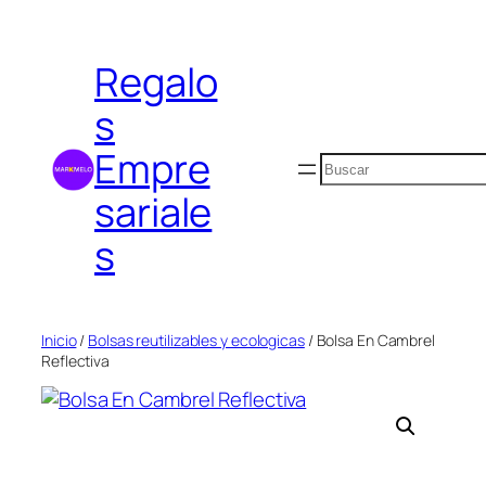
Saltar
al
Regalo
contenido
s
Empre
Buscar
sariale
s
Inicio
/
Bolsas reutilizables y ecologicas
/ Bolsa En Cambrel
Reflectiva