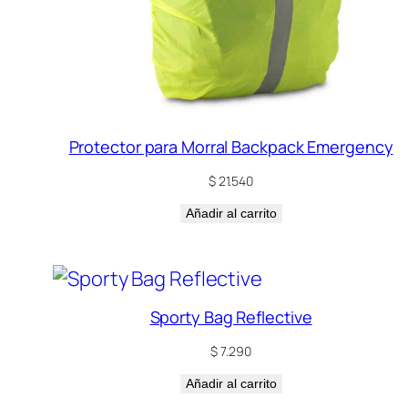
Protector para Morral Backpack Emergency
$
21.540
Añadir al carrito
Sporty Bag Reflective
$
7.290
Añadir al carrito