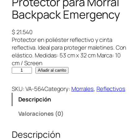
Protector para Morral
Backpack Emergency
$
21.540
Protector en poliéster reflectivo y cinta
reflectiva. Ideal para proteger maletines. Con
elástico. Medidas: 53 cm x 32 cm Marca: 10
cm / Screen
P
Añadir al carrito
r
o
SKU:
VA-564
Category:
Morrales
, 
Reflectivos
t
Descripción
e
c
Valoraciones (0)
t
o
Descripción
r