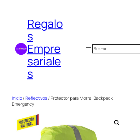
Saltar
al
Regalo
contenido
s
Empre
Buscar
sariale
s
Inicio
/
Reflectivos
/ Protector para Morral Backpack
Emergency