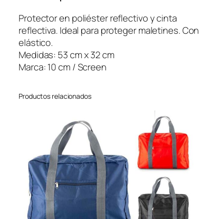
p
a
Protector en poliéster reflectivo y cinta
r
reflectiva. Ideal para proteger maletines. Con
a
elástico.
M
Medidas: 53 cm x 32 cm
o
Marca: 10 cm / Screen
r
r
Productos relacionados
a
l
B
a
c
k
p
a
c
k