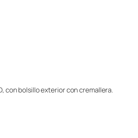
f
f
c
a
n
t
i
d
a
d
, con bolsillo exterior con cremallera.