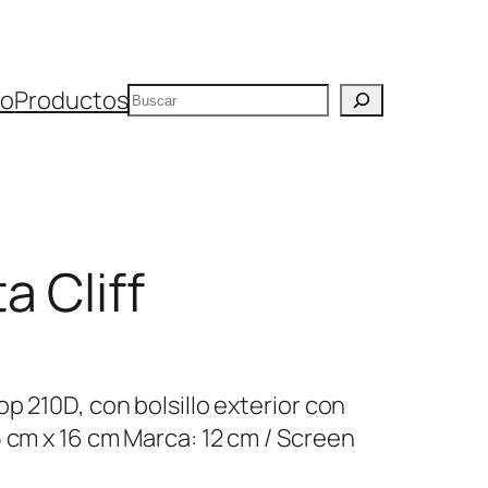
Buscar
io
Productos
 Cliff
op 210D, con bolsillo exterior con
 cm x 16 cm Marca: 12 cm / Screen