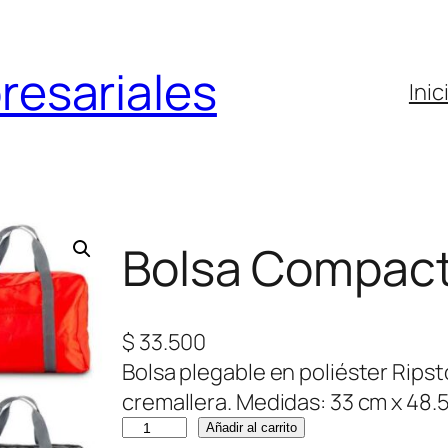
resariales
Inic
Bolsa Compacta
$
33.500
Bolsa plegable en poliéster Ripst
cremallera. Medidas: 33 cm x 48.5
B
Añadir al carrito