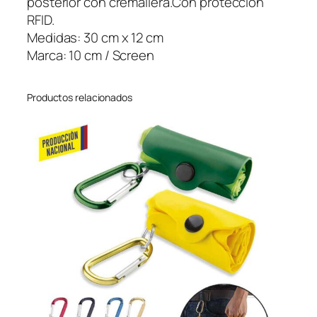
posterior con cremallera.Con protección
R
RFID.
P
Medidas: 30 cm x 12 cm
E
Marca: 10 cm / Screen
T
c
Productos relacionados
a
n
t
i
d
a
d