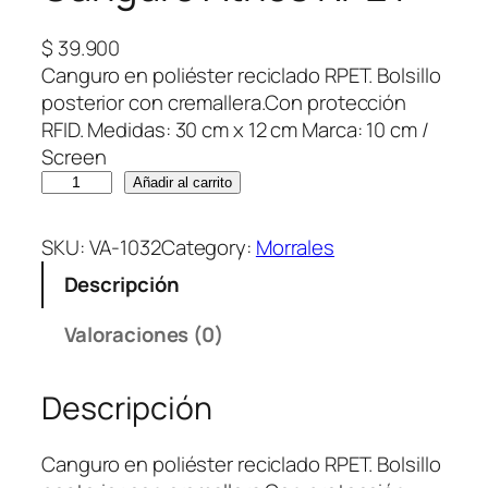
$
39.900
Canguro en poliéster reciclado RPET. Bolsillo
posterior con cremallera.Con protección
RFID. Medidas: 30 cm x 12 cm Marca: 10 cm /
Screen
C
Añadir al carrito
a
n
SKU:
VA-1032
Category:
Morrales
g
Descripción
u
r
Valoraciones (0)
o
A
Descripción
t
h
o
Canguro en poliéster reciclado RPET. Bolsillo
s