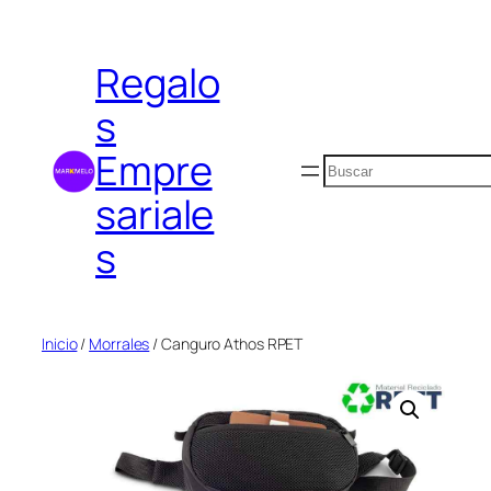
Saltar
al
Regalo
contenido
s
Empre
Buscar
sariale
s
Inicio
/
Morrales
/ Canguro Athos RPET