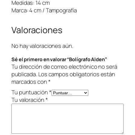
e
Medidas: 14 cm
n
Marca: 4 cm / Tampografía
c
a
Valoraciones
n
t
i
No hay valoraciones aún.
d
Sé el primero en valorar “Bolígrafo Alden”
a
Tu dirección de correo electrónico no será
d
publicada.
Los campos obligatorios están
marcados con
*
Tu puntuación
*
Tu valoración
*