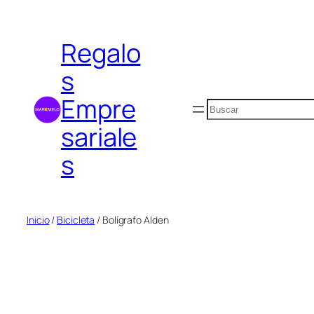
Saltar
al
Regalo
contenido
s
Empre
Buscar
sariale
s
Inicio
/
Bicicleta
/ Bolígrafo Alden