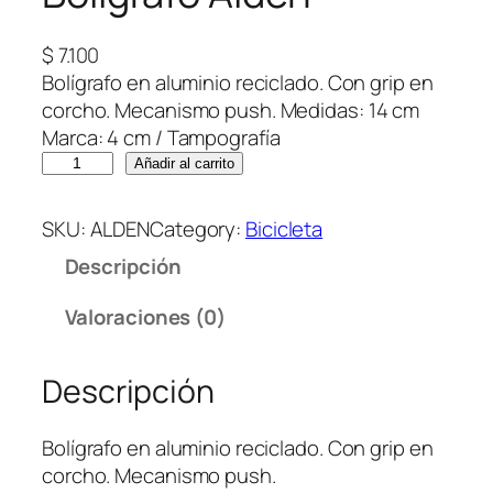
$
7.100
Bolígrafo en aluminio reciclado. Con grip en
corcho. Mecanismo push. Medidas: 14 cm
Marca: 4 cm / Tampografía
B
Añadir al carrito
o
l
SKU:
ALDEN
Category:
Bicicleta
í
Descripción
g
r
Valoraciones (0)
a
f
Descripción
o
A
l
Bolígrafo en aluminio reciclado. Con grip en
d
corcho. Mecanismo push.