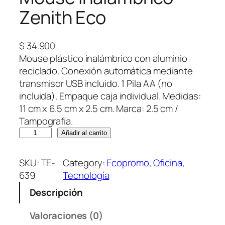
Zenith Eco
$
34.900
Mouse plástico inalámbrico con aluminio
reciclado. Conexión automática mediante
transmisor USB incluido. 1 Pila AA (no
incluida). Empaque caja individual. Medidas:
11 cm x 6.5 cm x 2.5 cm. Marca: 2.5 cm /
Tampografía.
M
Añadir al carrito
o
u
SKU:
TE-
Category:
Ecopromo
, 
Oficina
, 
s
639
Tecnología
e
Descripción
I
n
Valoraciones (0)
a