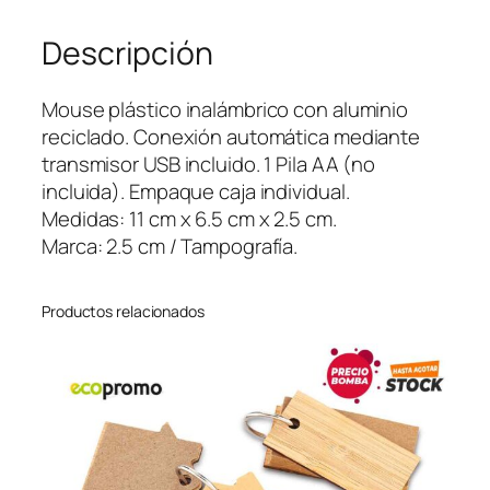
l
Descripción
a
m
b
Mouse plástico inalámbrico con aluminio
r
reciclado. Conexión automática mediante
i
transmisor USB incluido. 1 Pila AA (no
c
incluida). Empaque caja individual.
o
Medidas: 11 cm x 6.5 cm x 2.5 cm.
Z
Marca: 2.5 cm / Tampografía.
e
n
Productos relacionados
i
t
h
E
c
o
c