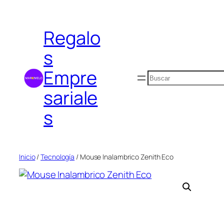
Saltar
al
Regalo
contenido
s
Empre
Buscar
sariale
s
Inicio
/
Tecnología
/ Mouse Inalambrico Zenith Eco