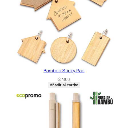
a
n
t
i
d
a
d
Bamboo Sticky Pad
$
4.100
Añadir al carrito