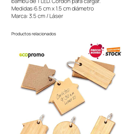
bambú de 1 LED. Cordón para cargar.
B
Medidas:6.5 cm x 1.5 cm diámetro
a
Marca: 3.5 cm / Láser
m
b
Productos relacionados
o
o
c
a
n
t
i
d
a
d