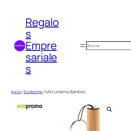
Saltar
al
Regalo
contenido
s
Empre
Buscar
sariale
s
Inicio
/
Ecopromo
/ Mini Linterna Bamboo