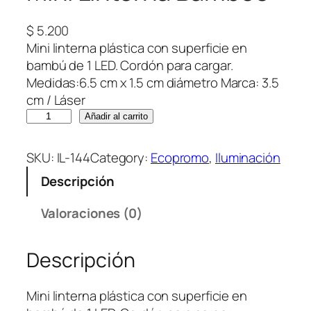
$
5.200
Mini linterna plástica con superficie en
bambú de 1 LED. Cordón para cargar.
Medidas:6.5 cm x 1.5 cm diámetro Marca: 3.5
cm / Láser
M
Añadir al carrito
i
n
SKU:
IL-144
Category:
Ecopromo
, 
Iluminación
i
Descripción
L
i
Valoraciones (0)
n
t
Descripción
e
r
n
Mini linterna plástica con superficie en
a