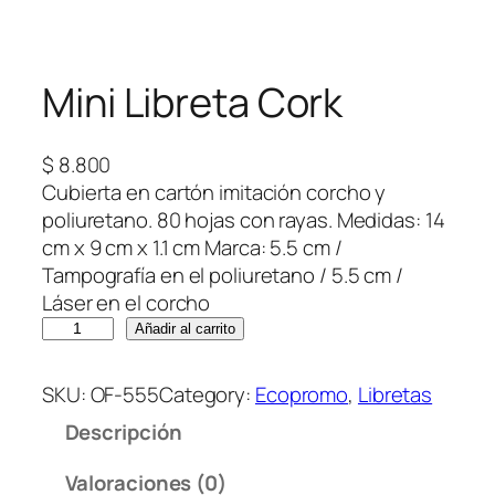
Mini Libreta Cork
$
8.800
Cubierta en cartón imitación corcho y
poliuretano. 80 hojas con rayas. Medidas: 14
cm x 9 cm x 1.1 cm Marca: 5.5 cm /
Tampografía en el poliuretano / 5.5 cm /
Láser en el corcho
M
Añadir al carrito
i
n
SKU:
OF-555
Category:
Ecopromo
, 
Libretas
i
Descripción
L
i
Valoraciones (0)
b