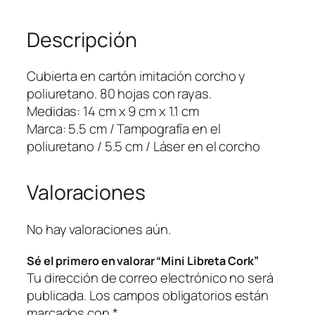
r
Descripción
e
t
a
Cubierta en cartón imitación corcho y
C
poliuretano. 80 hojas con rayas.
o
Medidas: 14 cm x 9 cm x 1.1 cm
r
Marca: 5.5 cm / Tampografía en el
k
poliuretano / 5.5 cm / Láser en el corcho
c
a
Valoraciones
n
t
i
No hay valoraciones aún.
d
Sé el primero en valorar “Mini Libreta Cork”
a
Tu dirección de correo electrónico no será
d
publicada.
Los campos obligatorios están
marcados con
*