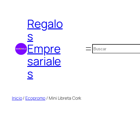
Saltar
al
Regalo
contenido
s
Empre
Buscar
sariale
s
Inicio
/
Ecopromo
/ Mini Libreta Cork