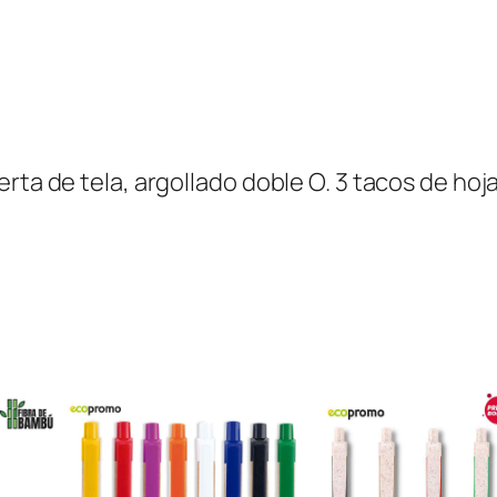
a
p
t
o
n
rta de tela, argollado doble O. 3 tacos de hoj
c
a
n
t
i
d
a
d