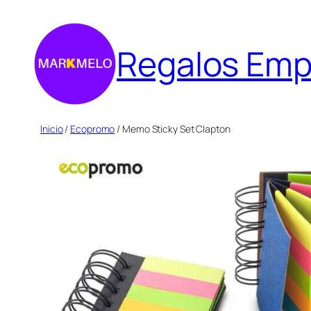
Saltar
al
Regalos Emp
contenido
Inicio
/
Ecopromo
/ Memo Sticky Set Clapton