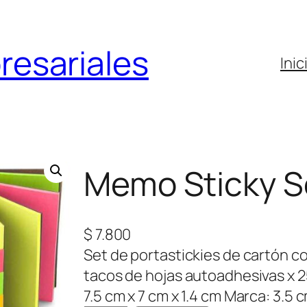
resariales
Inic
Memo Sticky S
$
7.800
Set de portastickies de cartón co
tacos de hojas autoadhesivas x 25
7.5 cm x 7 cm x 1.4 cm Marca: 3.5 