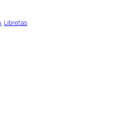
o
, 
Libretas