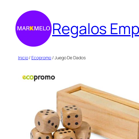
Saltar
al
Regalos Emp
contenido
Inicio
/
Ecopromo
/ Juego De Dados