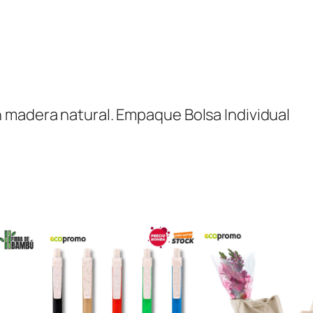
i
d
a
d
 madera natural. Empaque Bolsa Individual