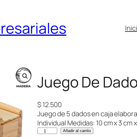
resariales
Inic
Juego De Dad
$
12.500
Juego de 5 dados en caja elabor
Individual Medidas: 10 cm x 3 cm x
J
Añadir al carrito