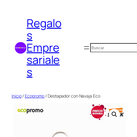
Saltar
al
Regalo
contenido
s
Empre
Buscar
sariale
s
Inicio
/
Ecopromo
/ Destapador con Navaja Eco