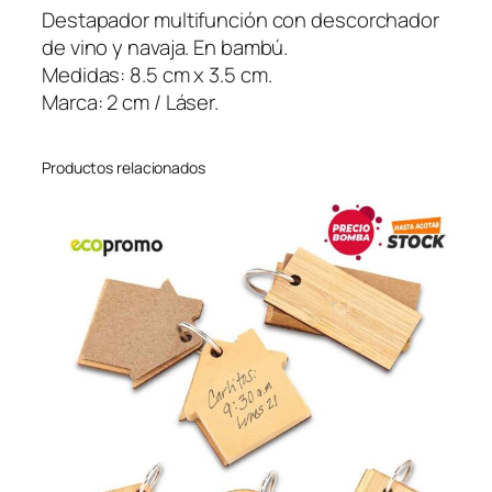
o
Destapador multifunción con descorchador
n
de vino y navaja. En bambú.
N
Medidas: 8.5 cm x 3.5 cm.
a
Marca: 2 cm / Láser.
v
a
Productos relacionados
j
a
E
c
o
c
a
n
t
i
d
a