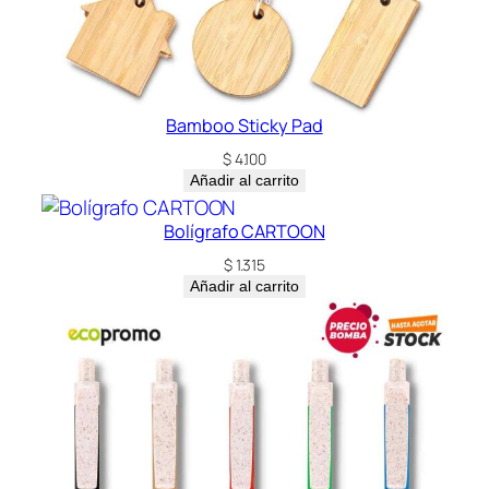
d
Bamboo Sticky Pad
$
4.100
Añadir al carrito
Bolígrafo CARTOON
$
1.315
Añadir al carrito