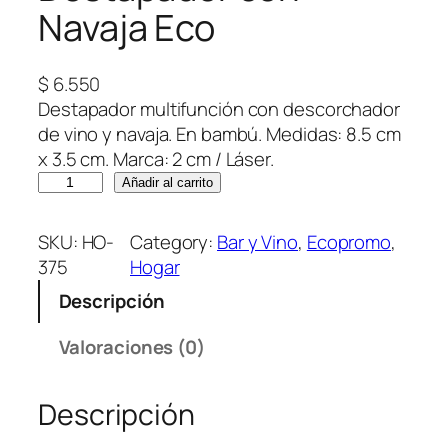
Navaja Eco
$
6.550
Destapador multifunción con descorchador
de vino y navaja. En bambú. Medidas: 8.5 cm
x 3.5 cm. Marca: 2 cm / Láser.
D
Añadir al carrito
e
s
SKU:
HO-
Category:
Bar y Vino
, 
Ecopromo
, 
t
375
Hogar
a
Descripción
p
a
Valoraciones (0)
d
o
Descripción
r
c