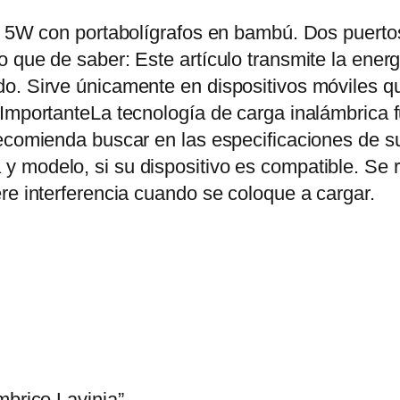
r
de 5W con portabolígrafos en bambú. Dos puerto
I
 que de saber: Este artículo transmite la ener
n
o. Sirve únicamente en dispositivos móviles q
a
ImportanteLa tecnología de carga inalámbrica f
l
ecomienda buscar en las especificaciones de su
á
modelo, si su dispositivo es compatible. Se re
m
re interferencia cuando se coloque a cargar.
b
r
i
c
o
L
a
v
mbrico Lavinia”