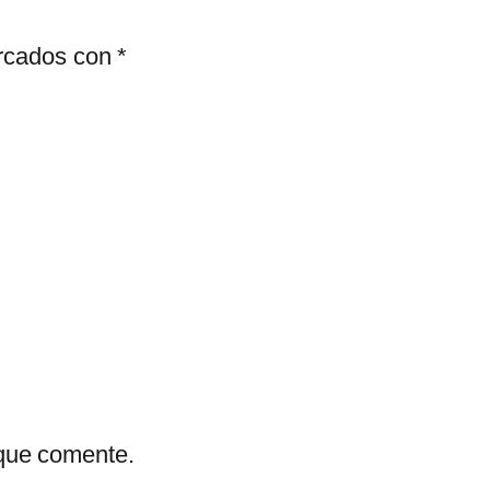
arcados con
*
 que comente.