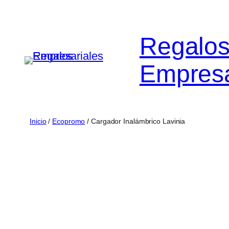
Saltar
al
Regalo
contenido
Empresa
Inicio
/
Ecopromo
/ Cargador Inalámbrico Lavinia