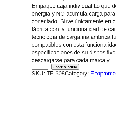
Empaque caja individual.Lo que de 
energía y NO acumula carga para 
conectado. Sirve únicamente en d
fábrica con la funcionalidad de c
tecnología de carga inalámbrica f
compatibles con esta funcionalida
especificaciones de su dispositiv
descargarse para cada marca y…
C
Añadir al carrito
SKU:
TE-608
Category:
Ecopromo
a
r
g
a
d
o