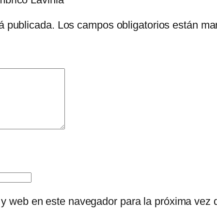
i
á publicada.
Los campos obligatorios están m
n
i
a
c
a
n
t
i
d
a
d
 y web en este navegador para la próxima vez