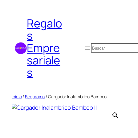
Saltar
al
Regalo
contenido
s
Empre
Buscar
sariale
s
Inicio
/
Ecopromo
/ Cargador Inalambrico Bamboo II