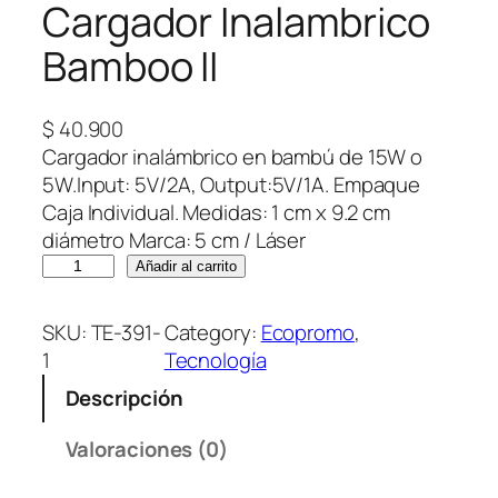
Cargador Inalambrico
Bamboo II
$
40.900
Cargador inalámbrico en bambú de 15W o
5W.Input: 5V/2A, Output:5V/1A. Empaque
Caja Individual. Medidas: 1 cm x 9.2 cm
diámetro Marca: 5 cm / Láser
C
Añadir al carrito
a
r
SKU:
TE-391-
Category:
Ecopromo
, 
g
1
Tecnología
a
Descripción
d
o
Valoraciones (0)
r
I