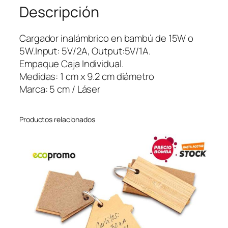
Descripción
n
a
l
Cargador inalámbrico en bambú de 15W o
a
5W.Input: 5V/2A, Output:5V/1A.
m
Empaque Caja Individual.
b
Medidas: 1 cm x 9.2 cm diámetro
r
Marca: 5 cm / Láser
i
c
Productos relacionados
o
B
a
m
b
o
o
I
I