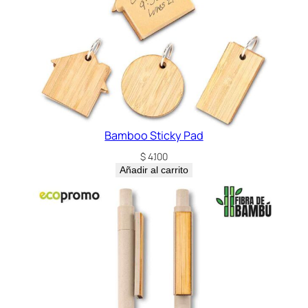
c
a
n
t
i
d
a
d
Bamboo Sticky Pad
$
4.100
Añadir al carrito