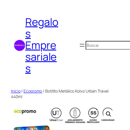
Saltar
al
Regalo
contenido
s
Empre
Buscar
sariale
s
Inicio
/
Ecopromo
/ Botilito Metálico Kolvo Urban Travel
440ml