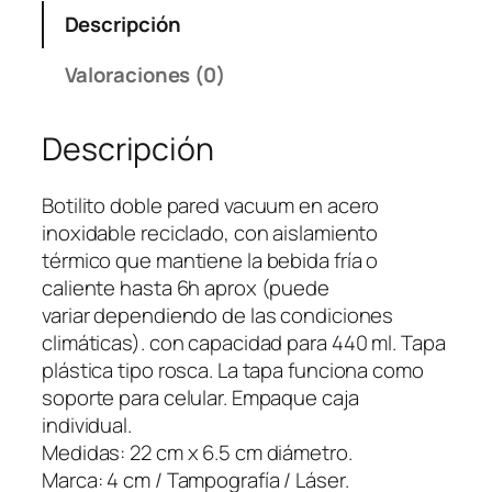
i
Descripción
l
i
Valoraciones (0)
t
o
Descripción
M
e
t
Botilito doble pared vacuum en acero
á
inoxidable reciclado, con aislamiento
l
térmico que mantiene la bebida fría o
i
caliente hasta 6h aprox (puede
c
variar dependiendo de las condiciones
o
climáticas). con capacidad para 440 ml. Tapa
K
plástica tipo rosca. La tapa funciona como
o
soporte para celular. Empaque caja
l
individual.
v
Medidas: 22 cm x 6.5 cm diámetro.
o
Marca: 4 cm / Tampografía / Láser.