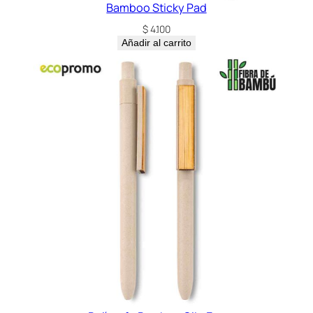
n
Bamboo Sticky Pad
t
$
4.100
i
Añadir al carrito
d
a
d