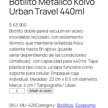
Botilito Metálico Kolvo
Urban Travel 440ml
$
63.900
Botilito doble pared vacuum en acero
inoxidable reciclado, con aislamiento
térmico que mantiene la bebida fría o
caliente hasta 6h aprox (puede
variar dependiendo de las condiciones
climáticas). con capacidad para 440 ml. Tapa
plástica tipo rosca. La tapa funciona como
soporte para celular. Empaque caja
individual. Medidas: 22 cm x 6.5 cm diámetro.
Marca: 4 cm / Tampografía / Láser.
B
Añadir al carrito
o
t
SKU:
MU-426
Category:
Botilitos
, 
Ecopromo