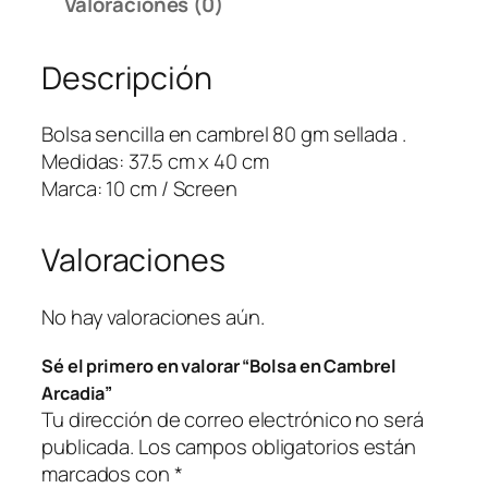
Valoraciones (0)
C
a
Descripción
m
b
r
Bolsa sencilla en cambrel 80 gm sellada .
e
Medidas: 37.5 cm x 40 cm
l
Marca: 10 cm / Screen
A
r
Valoraciones
c
a
d
No hay valoraciones aún.
i
Sé el primero en valorar “Bolsa en Cambrel
a
Arcadia”
c
Tu dirección de correo electrónico no será
a
publicada.
Los campos obligatorios están
n
marcados con
*
t