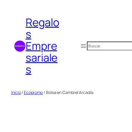
Saltar
al
Regalo
contenido
s
Empre
Buscar
sariale
s
Inicio
/
Ecopromo
/ Bolsa en Cambrel Arcadia