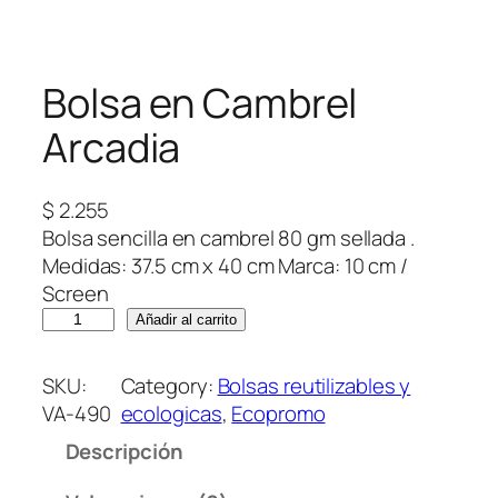
Bolsa en Cambrel
Arcadia
$
2.255
Bolsa sencilla en cambrel 80 gm sellada .
Medidas: 37.5 cm x 40 cm Marca: 10 cm /
Screen
B
Añadir al carrito
o
l
SKU:
Category:
Bolsas reutilizables y
s
VA-490
ecologicas
, 
Ecopromo
a
Descripción
e
n