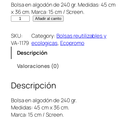
Bolsa en algodón de 240 gr. Medidas: 45 cm
x 36 cm. Marca: 15 cm / Screen.
B
Añadir al carrito
o
l
SKU:
Category:
Bolsas reutilizables y
s
VA-1179
ecologicas
, 
Ecopromo
a
Descripción
E
n
Valoraciones (0)
A
l
Descripción
g
o
d
Bolsa en algodón de 240 gr.
ó
Medidas: 45 cm x 36 cm.
n
Marca: 15 cm / Screen.
S
o