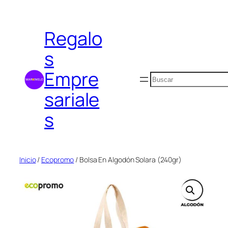
Saltar
al
Regalo
contenido
s
Empre
Buscar
sariale
s
Inicio
/
Ecopromo
/ Bolsa En Algodón Solara (240gr)