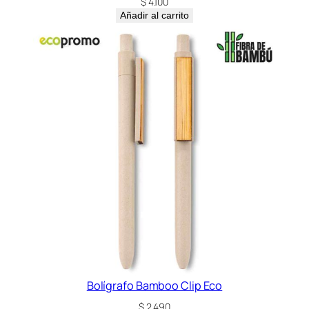
$
4.100
d
Añadir al carrito
Bolígrafo Bamboo Clip Eco
$
2.490