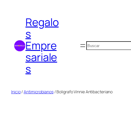
Saltar
al
Regalo
contenido
s
Empre
Buscar
sariale
s
Inicio
/
Antimicrobianos
/ Boligrafo Vinnie Antibacteriano