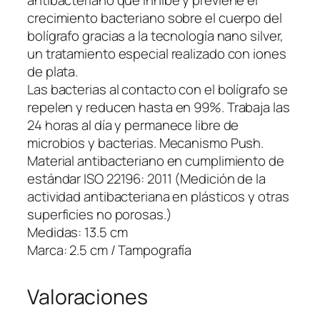
antibacteriano que inhibe y previene el
i
crecimiento bacteriano sobre el cuerpo del
e
bolígrafo gracias a la tecnología nano silver,
A
un tratamiento especial realizado con iones
n
de plata.
t
Las bacterias al contacto con el bolígrafo se
i
repelen y reducen hasta en 99%. Trabaja las
b
24 horas al día y permanece libre de
a
microbios y bacterias. Mecanismo Push.
c
Material antibacteriano en cumplimiento de
t
estándar ISO 22196: 2011 (Medición de la
e
actividad antibacteriana en plásticos y otras
r
superficies no porosas.)
i
Medidas: 13.5 cm
a
Marca: 2.5 cm / Tampografía
n
o
Valoraciones
c
a