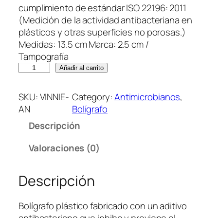
cumplimiento de estándar ISO 22196: 2011
(Medición de la actividad antibacteriana en
plásticos y otras superficies no porosas.)
Medidas: 13.5 cm Marca: 2.5 cm /
Tampografía
B
Añadir al carrito
o
l
SKU:
VINNIE-
Category:
Antimicrobianos
, 
i
AN
Bolígrafo
g
Descripción
r
a
Valoraciones (0)
f
o
Descripción
V
i
n
Bolígrafo plástico fabricado con un aditivo
n