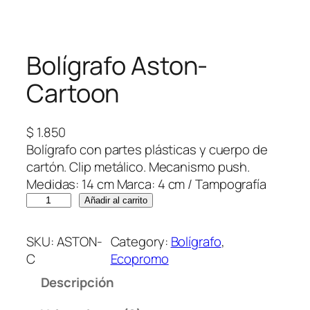
Bolígrafo Aston-
Cartoon
$
1.850
Bolígrafo con partes plásticas y cuerpo de
cartón. Clip metálico. Mecanismo push.
Medidas: 14 cm Marca: 4 cm / Tampografía
B
Añadir al carrito
o
l
SKU:
ASTON-
Category:
Bolígrafo
, 
í
C
Ecopromo
g
Descripción
r
a