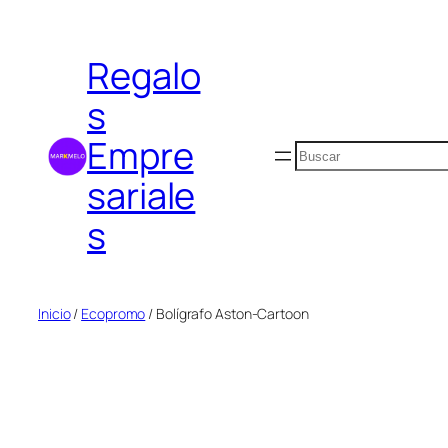
Saltar
al
Regalo
contenido
s
Empre
Buscar
sariale
s
Inicio
/
Ecopromo
/ Bolígrafo Aston-Cartoon