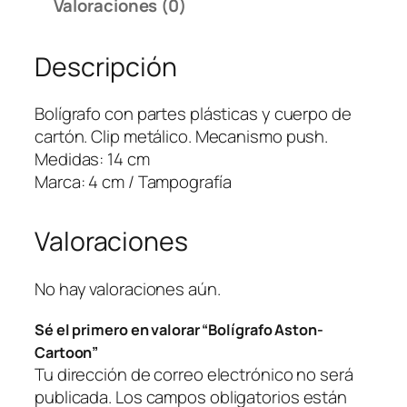
Valoraciones (0)
f
o
Descripción
A
s
t
Bolígrafo con partes plásticas y cuerpo de
o
cartón. Clip metálico. Mecanismo push.
n
Medidas: 14 cm
-
Marca: 4 cm / Tampografía
C
a
Valoraciones
r
t
o
No hay valoraciones aún.
o
Sé el primero en valorar “Bolígrafo Aston-
n
Cartoon”
c
Tu dirección de correo electrónico no será
a
publicada.
Los campos obligatorios están
n