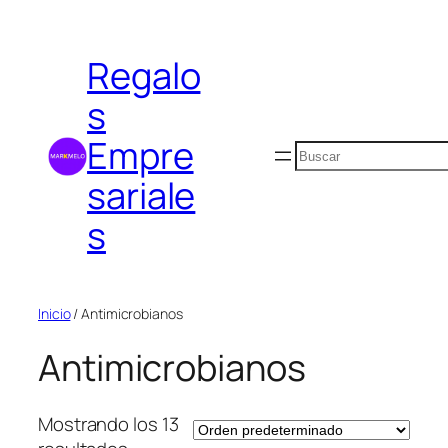
Saltar
al
Regalo
contenido
s
Empre
Buscar
sariale
s
Inicio
/ Antimicrobianos
Antimicrobianos
Mostrando los 13