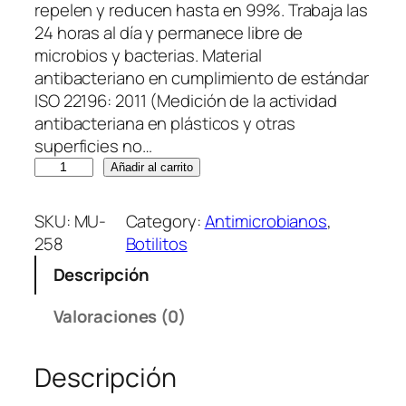
repelen y reducen hasta en 99%. Trabaja las
24 horas al día y permanece libre de
microbios y bacterias. Material
antibacteriano en cumplimiento de estándar
ISO 22196: 2011 (Medición de la actividad
antibacteriana en plásticos y otras
superficies no…
B
Añadir al carrito
o
t
SKU:
MU-
Category:
Antimicrobianos
, 
i
258
Botilitos
l
Descripción
i
t
Valoraciones (0)
o
M
Descripción
e
t