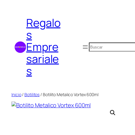
Saltar
al
Regalo
contenido
s
Empre
Buscar
sariale
s
Inicio
/
Botilitos
/ Botilito Metalico Vortex 600ml