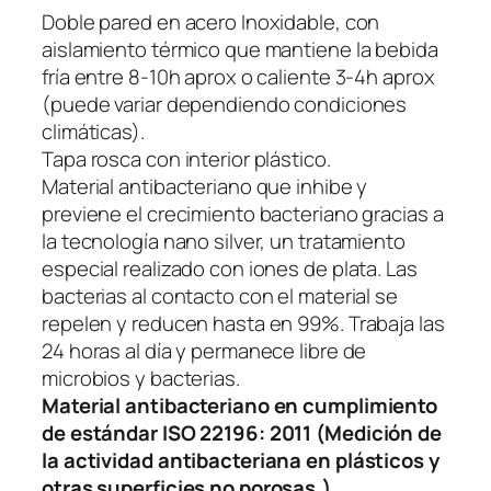
a
Doble pared en acero Inoxidable, con
l
aislamiento térmico que mantiene la bebida
i
fría entre 8-10h aprox o caliente 3-4h aprox
c
(puede variar dependiendo condiciones
o
climáticas).
V
Tapa rosca con interior plástico.
o
Material antibacteriano que inhibe y
r
previene el crecimiento bacteriano gracias a
t
la tecnología nano silver, un tratamiento
e
especial realizado con iones de plata. Las
x
bacterias al contacto con el material se
6
repelen y reducen hasta en 99%. Trabaja las
0
24 horas al día y permanece libre de
0
microbios y bacterias.
m
Material antibacteriano en cumplimiento
l
de estándar ISO 22196: 2011 (Medición de
c
la actividad antibacteriana en plásticos y
a
otras superficies no porosas.).