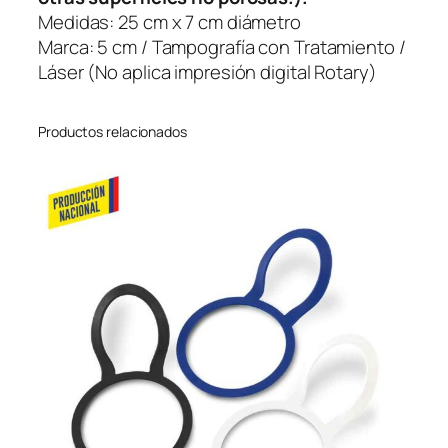
n
Medidas: 25 cm x 7 cm diámetro
t
Marca: 5 cm / Tampografía con Tratamiento /
i
Láser (No aplica impresión digital Rotary)
d
a
Productos relacionados
d