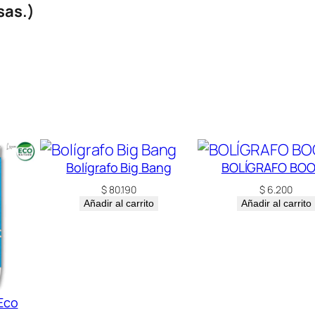
e
sas.)
r
t
a
c
a
n
t
Bolígrafo Big Bang
BOLÍGRAFO BO
i
$
80.190
$
6.200
d
Añadir al carrito
Añadir al carrito
a
d
 Eco