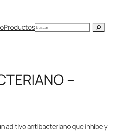
Buscar
io
Productos
CTERIANO –
un aditivo antibacteriano que inhibe y