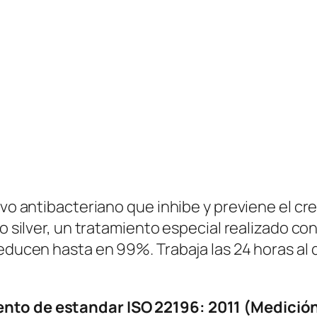
T
I
B
A
C
T
E
R
I
A
tivo antibacteriano que inhibe y previene el c
N
o silver, un tratamiento especial realizado con
O
reducen hasta en 99%. Trabaja las 24 horas al 
–
O
f
nto de estandar ISO 22196: 2011 (Medición