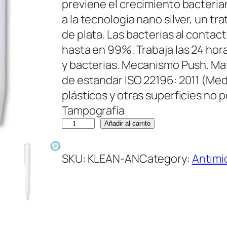
previene el crecimiento bacterian
a la tecnología nano silver, un t
de plata. Las bacterias al contac
hasta en 99%. Trabaja las 24 hora
y bacterias. Mecanismo Push. Ma
de estandar ISO 22196: 2011 (Medi
plásticos y otras superficies no 
Tampografía
K
Añadir al carrito
L
E
SKU:
KLEAN-AN
Category:
Antimi
A
N
A
N