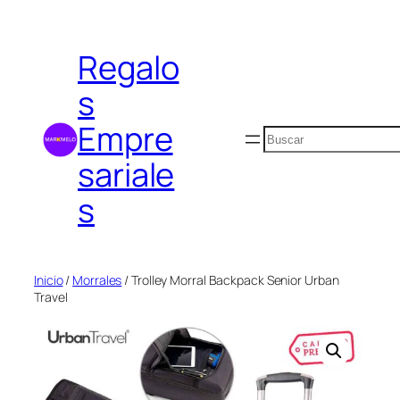
Saltar
al
Regalo
contenido
s
Empre
Buscar
sariale
s
Inicio
/
Morrales
/ Trolley Morral Backpack Senior Urban
Travel