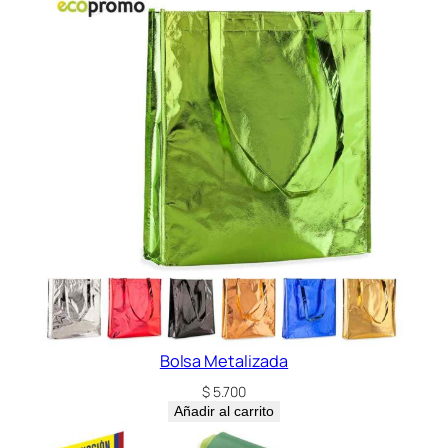
c
a
n
t
i
d
a
d
Bolsa Metalizada
$
5.700
Añadir al carrito