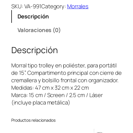
o
SKU:
VA-991
Category:
Morrales
l
Descripción
l
e
Valoraciones (0)
y
M
Descripción
o
r
r
Morral tipo trolley en poliéster, para portátil
a
de 15”. Compartimento principal con cierre de
l
cremallera y bolsillo frontal con organizador.
B
Medidas: 47 cm x 32 cm x 22 cm
a
Marca: 15 cm / Screen / 2.5 cm / Láser
c
(incluye placa metálica)
k
p
Productos relacionados
a
c