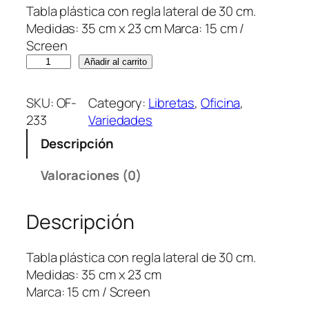
Tabla plástica con regla lateral de 30 cm.
Medidas: 35 cm x 23 cm Marca: 15 cm /
Screen
T
Añadir al carrito
a
b
SKU:
OF-
Category:
Libretas
, 
Oficina
, 
l
233
Variedades
a
Descripción
M
é
Valoraciones (0)
t
r
Descripción
i
c
a
Tabla plástica con regla lateral de 30 cm.
(
Medidas: 35 cm x 23 cm
s
Marca: 15 cm / Screen
t