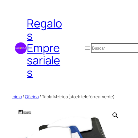
Saltar
al
Regalo
contenido
s
Empre
Buscar
sariale
s
Inicio
/
Oficina
/ Tabla Métrica(stock telefònicamente)