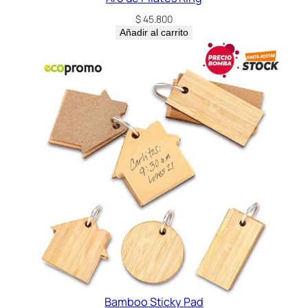
)
$
45.800
c
Añadir al carrito
a
n
t
i
d
a
d
Bamboo Sticky Pad