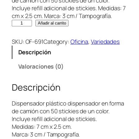
de camión con 50 stickies de un color.
Incluye refill adicional de stickies. Medidas: 7
cm x 2.5 cm. Marca: 3 cm / Tampografía.
S
Añadir al carrito
t
i
SKU:
OF-691
Category:
Oficina
, 
Variedades
c
Descripción
k
y
Valoraciones (0)
S
e
Descripción
t
T
r
Dispensador plástico dispensador en forma
u
de camión con 50 stickies de un color.
c
Incluye refill adicional de stickies.
k
Medidas: 7 cm x 2.5 cm.
c
Marca: 3 cm / Tampografía.