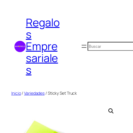
Saltar
al
Regalo
contenido
s
Empre
Buscar
sariale
s
Inicio
/
Variedades
/ Sticky Set Truck