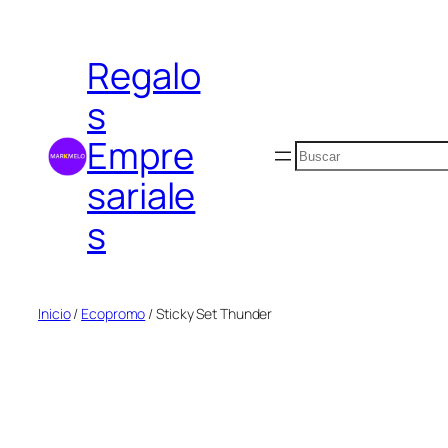
Saltar
al
Regalo
contenido
s
Empre
Buscar
sariale
s
Inicio
/
Ecopromo
/ Sticky Set Thunder