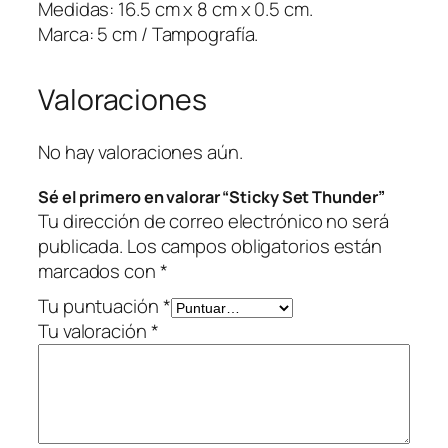
n
Medidas: 16.5 cm x 8 cm x 0.5 cm.
d
Marca: 5 cm / Tampografía.
e
r
Valoraciones
c
a
n
No hay valoraciones aún.
t
Sé el primero en valorar “Sticky Set Thunder”
i
Tu dirección de correo electrónico no será
d
publicada.
Los campos obligatorios están
a
marcados con
*
d
Tu puntuación
*
Tu valoración
*