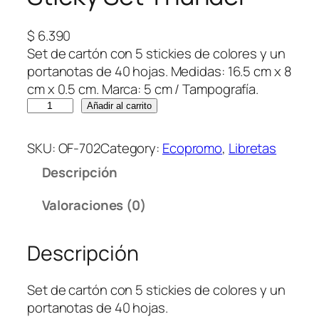
$
6.390
Set de cartón con 5 stickies de colores y un
portanotas de 40 hojas. Medidas: 16.5 cm x 8
cm x 0.5 cm. Marca: 5 cm / Tampografía.
S
Añadir al carrito
t
i
SKU:
OF-702
Category:
Ecopromo
, 
Libretas
c
Descripción
k
y
Valoraciones (0)
S
e
Descripción
t
T
h
Set de cartón con 5 stickies de colores y un
u
portanotas de 40 hojas.