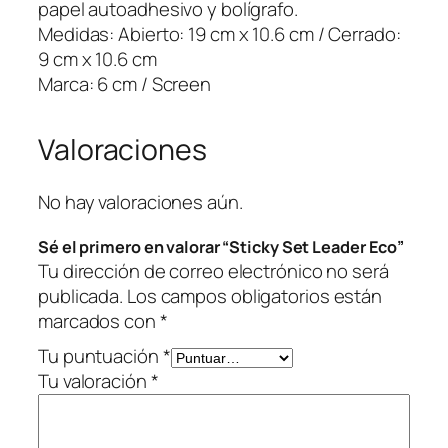
a
papel autoadhesivo y bolígrafo.
d
Medidas: Abierto: 19 cm x 10.6 cm / Cerrado:
e
9 cm x 10.6 cm
r
Marca: 6 cm / Screen
E
c
Valoraciones
o
c
a
No hay valoraciones aún.
n
Sé el primero en valorar “Sticky Set Leader Eco”
t
Tu dirección de correo electrónico no será
i
publicada.
Los campos obligatorios están
d
marcados con
*
a
d
Tu puntuación
*
Tu valoración
*