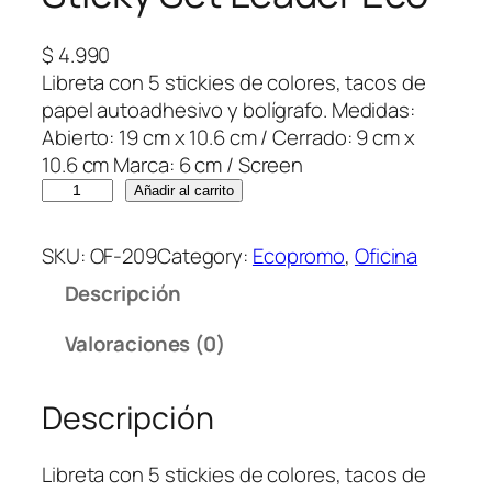
$
4.990
Libreta con 5 stickies de colores, tacos de
papel autoadhesivo y bolígrafo. Medidas:
Abierto: 19 cm x 10.6 cm / Cerrado: 9 cm x
10.6 cm Marca: 6 cm / Screen
S
Añadir al carrito
t
i
SKU:
OF-209
Category:
Ecopromo
, 
Oficina
c
Descripción
k
y
Valoraciones (0)
S
e
Descripción
t
L
e
Libreta con 5 stickies de colores, tacos de