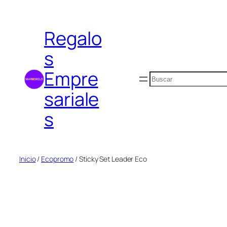
Saltar
al
Regalo
contenido
s
Empre
Buscar
sariale
s
Inicio
/
Ecopromo
/ Sticky Set Leader Eco