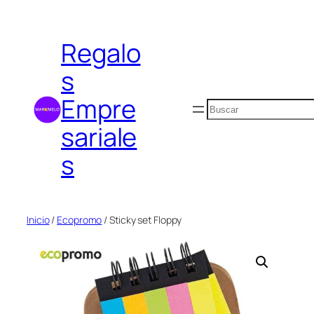
Saltar
al
Regalo
contenido
s
Empre
Buscar
sariale
s
Inicio
/
Ecopromo
/ Sticky set Floppy