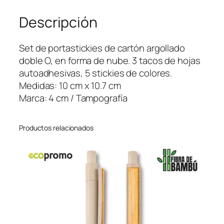
e
Descripción
t
F
l
Set de portastickies de cartón argollado
o
doble O, en forma de nube. 3 tacos de hojas
p
autoadhesivas, 5 stickies de colores.
p
Medidas: 10 cm x 10.7 cm
y
Marca: 4 cm / Tampografía
c
a
Productos relacionados
n
t
i
d
a
d