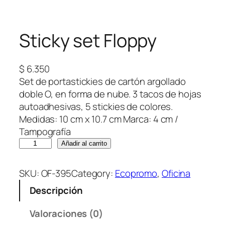
Sticky set Floppy
$
6.350
Set de portastickies de cartón argollado
doble O, en forma de nube. 3 tacos de hojas
autoadhesivas, 5 stickies de colores.
Medidas: 10 cm x 10.7 cm Marca: 4 cm /
Tampografía
S
Añadir al carrito
t
i
SKU:
OF-395
Category:
Ecopromo
, 
Oficina
c
Descripción
k
y
Valoraciones (0)
s