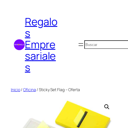
Saltar
al
Regalo
contenido
s
Empre
Buscar
sariale
s
Inicio
/
Oficina
/ Sticky Set Flag – Oferta