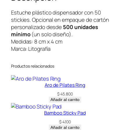
F
l
Estuche plástico dispensador con 50
a
stickies. Opcional en empaque de cartón
g
personalizado desde
500 unidades
–
mínimo
(un solo diseño).
O
Medidas: 8 cm x 4 cm
f
Marca: Litografía
e
r
Productos relacionados
t
a
c
Aro de Pilates Ring
a
$
45.800
n
Añadir al carrito
t
i
Bamboo Sticky Pad
d
$
4.100
a
Añadir al carrito