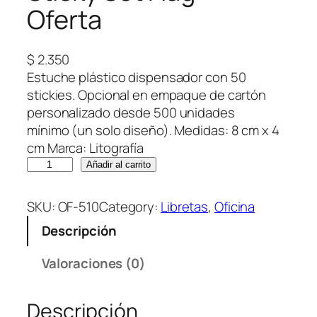
Oferta
$
2.350
Estuche plástico dispensador con 50
stickies. Opcional en empaque de cartón
personalizado desde 500 unidades
mínimo (un solo diseño). Medidas: 8 cm x 4
cm Marca: Litografía
S
Añadir al carrito
t
i
SKU:
OF-510
Category:
Libretas
, 
Oficina
c
Descripción
k
y
Valoraciones (0)
S
e
Descripción
t