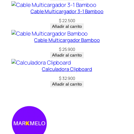
d
Cable Multicargador 3-1 Bamboo
$
22.500
Añadir al carrito
Cable Multicargador Bamboo
$
25.900
Añadir al carrito
Calculadora Clipboard
$
32.900
Añadir al carrito