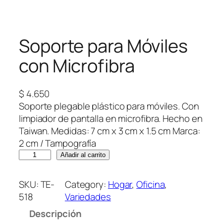
Soporte para Móviles
con Microfibra
$
4.650
Soporte plegable plástico para móviles. Con
limpiador de pantalla en microfibra. Hecho en
Taiwan. Medidas: 7 cm x 3 cm x 1.5 cm Marca:
2 cm / Tampografía
S
Añadir al carrito
o
p
SKU:
TE-
Category:
Hogar
, 
Oficina
, 
o
518
Variedades
r
Descripción
t