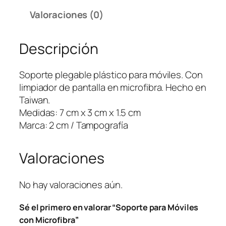
e
Valoraciones (0)
p
a
Descripción
r
a
M
Soporte plegable plástico para móviles. Con
ó
limpiador de pantalla en microfibra. Hecho en
v
Taiwan.
i
Medidas: 7 cm x 3 cm x 1.5 cm
l
Marca: 2 cm / Tampografía
e
s
Valoraciones
c
o
n
No hay valoraciones aún.
M
Sé el primero en valorar “Soporte para Móviles
i
con Microfibra”
c