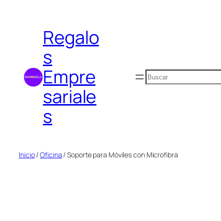
Saltar
al
Regalo
contenido
s
Empre
Buscar
sariale
s
Inicio
/
Oficina
/ Soporte para Móviles con Microfibra