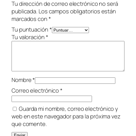
Tu dirección de correo electrónico no será
r
publicada.
Los campos obligatorios están
o
marcados con
*
f
i
Tu puntuación
*
b
Tu valoración
*
r
a
c
a
n
Nombre
*
t
i
Correo electrónico
*
d
a
Guarda mi nombre, correo electrónico y
d
web en este navegador para la próxima vez
que comente.