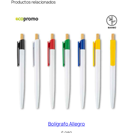
Productos relacionados
P
O
R
T
A
M
I
N
A
S
–
O
f
e
r
t
a
Bolígrafo Allegro
c
$
980