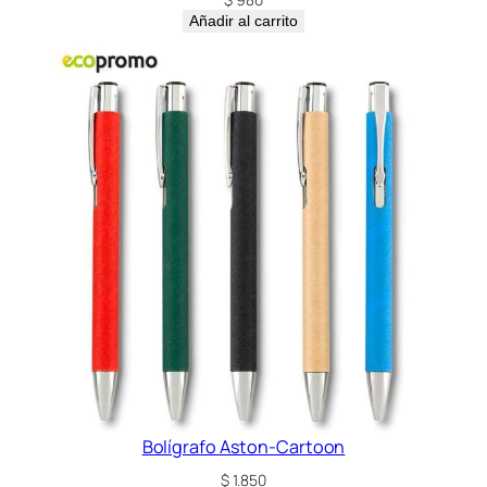
a
Añadir al carrito
n
t
i
d
a
d
Bolígrafo Aston-Cartoon
$
1.850