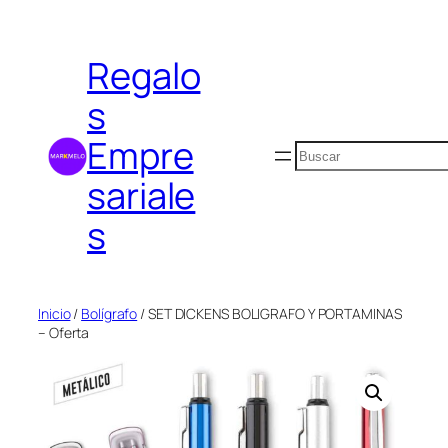
Saltar
al
Regalo
contenido
s
Empre
Buscar
sariale
s
Inicio
/
Bolígrafo
/ SET DICKENS BOLIGRAFO Y PORTAMINAS
– Oferta