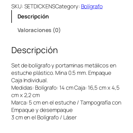
T
SKU:
SETDICKENS
Category:
Bolígrafo
D
Descripción
I
C
Valoraciones (0)
K
E
Descripción
N
S
B
Set de bolígrafo y portaminas metálicos en
O
estuche plástico. Mina 0.5 mm. Empaque
L
Caja Individual.
I
Medidas: Bolígrafo: 14 cm Caja: 16,5 cm x 4,5
G
cm x 2,2 cm
R
Marca: 5 cm en el estuche / Tampografía con
A
Empaque y desempaque
F
3 cm en el Bolígrafo / Láser
O
Y