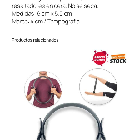
a
resaltadores en cera. No se seca.
d
Medidas: 6 cm x 5.5 cm
o
Marca: 4 cm / Tampografía
r
e
Productos relacionados
s
d
e
C
e
r
a
T
r
i
o
c
a