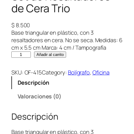
de Cera Trio
$
8.500
Base triangular en plástico, con 3
resaltadores en cera. No se seca. Medidas: 6
cm x 5.5 cm Marca: 4 cm / Tampografía
S
Añadir al carrito
e
t
SKU:
OF-415
Category:
Bolígrafo
, 
Oficina
d
Descripción
e
R
Valoraciones (0)
e
s
Descripción
a
l
t
Base triangular en plástico, con 3