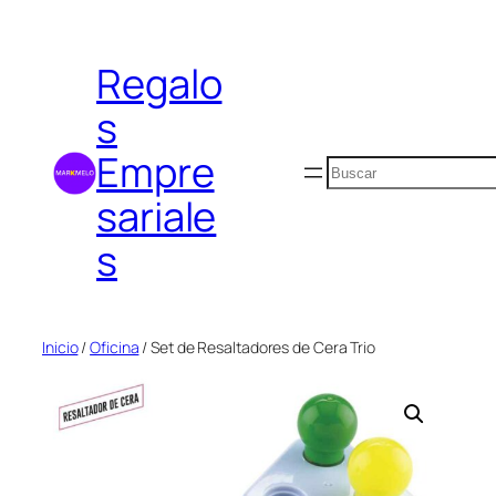
Saltar
al
Regalo
contenido
s
Empre
Buscar
sariale
s
Inicio
/
Oficina
/ Set de Resaltadores de Cera Trio