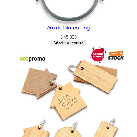
n
t
i
d
Aro de Pilates Ring
a
$
45.800
d
Añadir al carrito